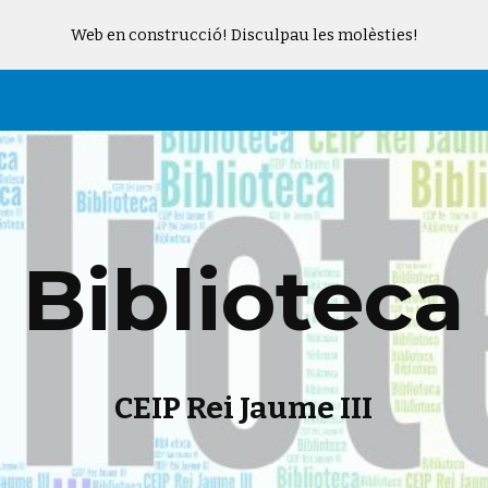
Web en construcció! Disculpau les molèsties!
ip to main content
Skip to navigat
Biblioteca
CEIP Rei Jaume III